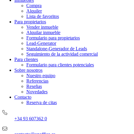
Inmuebles
Compra
Alquiler
Lista de favoritos
Para propietarios
Vender inmueble
Alquilar inmueble
Formulario para propietarios
Lead-Generator
Standalone-Generador de Leads
Seguimiento de la actividad comercial
Para clientes
Formulario para clientes potenciales
Sobre nosotros
Nuestro equipo
Referencias
Reseñas
Novedades
Contacto
Reserva de citas
+34 93 607362 0